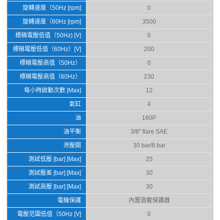
旋轉速度（50Hz [rpm]
0
旋轉速度（60Hz [rpm]
3500
標稱電壓低值（50Hz) [V]
0
標稱電壓低值（60Hz）[V]
200
標稱電壓高值（50Hz）
0
標稱電壓高值（60Hz）
230
每小時啟動次數 [Max]
12
氣缸
4
油
160P
油平衡
3/8'' flare SAE
泄壓閥
30 bar/8 bar
測試低壓 [bar] [Max]
25
測試壓差 [bar] [Max]
30
測試高壓 [bar] [Max]
30
電機保護
內置過載保護器
電壓范圍低值（50Hz [V]
0