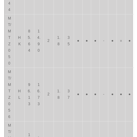
4
4
M
T/
M
8
1
T
H
5.
4.
1.
3
2
●
●
●
-
●
○
●
Z
K
6
9
8
5
0
4
0
5
0
M
T/
M
9
1
T
H
6.
6.
1.
3
2
●
●
●
-
●
●
●
Z
L
1
7
8
7
0
3
3
5
6
M
T/
1