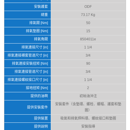
安裝護套
ODF
總重
73.17 Kg
排氣閥 [Nm]
50
排氣墊圈 [Nm]
15
排氣角閥
8504011e
排氣連接尺寸 [in]
1 1/4
排氣連接襯套管道尺寸 [in]
3/4
排氣連接安裝扭矩 [Nm]
90
排氣連接管道尺寸 [in]
3/4
排氣連接螺紋接口尺寸 [in]
1 1/4
接地扭矩 [Nm]
2
提供的油啊
初始油沖注
安裝套件（含墊環、螺栓、螺帽、護套和墊
提供安裝套件
圈）
提供裝置
吸氣和排氣焊料環、螺紋接口和墊圈
提供說明
安裝指導