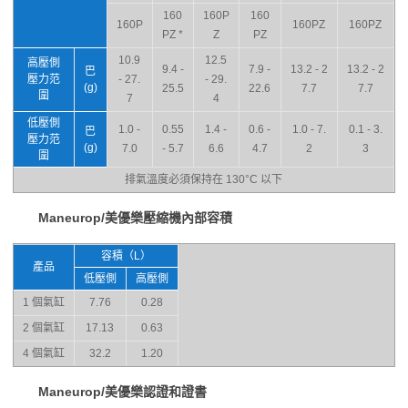
160
160P
160
160P
160PZ
160PZ
PZ *
Z
PZ
10.9
12.5
高壓側
9.4 -
7.9 -
13.2 - 2
13.2 - 2
巴
壓力范
- 27.
- 29.
(g)
25.5
22.6
7.7
7.7
圍
7
4
低壓側
1.0 -
0.55
1.4 -
0.6 -
1.0 - 7.
0.1 - 3.
巴
壓力范
(g)
7.0
- 5.7
6.6
4.7
2
3
圍
排氣溫度必須保持在 130°C 以下
Maneurop/美優樂壓縮機內部容積
容積（L）
產品
低壓側
高壓側
1 個氣缸
7.76
0.28
2 個氣缸
17.13
0.63
4 個氣缸
32.2
1.20
Maneurop/美優樂認證和證書