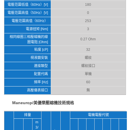
電壓范圍低值（60Hz）[V]
180
電壓范圍高值（50Hz）[V]
0
電壓范圍高值（60Hz）
253
電源扭矩 [Nm]
3
相同線圈三相壓縮機的線
0.27 Ohm
圈電阻 [Ohm]
粘度 [cP]
32
視液鏡安裝
螺紋
連接類型
螺紋接口
配置代碼
單機
頻率 [Hz]
60
高壓儀表接口
無
Maneurop/美優樂壓縮機技術規格
排量
電機電壓代號
m
3/