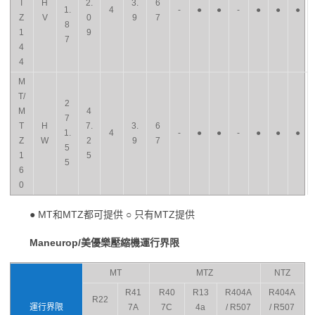
T
H
2.
3.
6
1.
4
-
●
●
-
●
●
●
Z
V
0
9
7
8
1
9
7
4
4
M
T/
2
M
4
7
T
H
7.
3.
6
1.
4
-
●
●
-
●
●
●
Z
W
2
9
7
5
1
5
5
6
0
● MT和MTZ都可提供 ○ 只有MTZ提供
Maneurop/美優樂壓縮機運行界限
MT
MTZ
NTZ
R41
R40
R13
R404A
R404A
R22
運行界限
7A
7C
4a
/ R507
/ R507