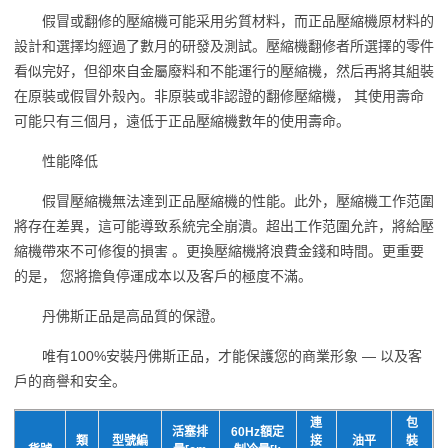
假冒或翻修的壓縮機可能采用劣質材料，而正品壓縮機原材料的
設計和選擇均經過了數月的研發及測試。壓縮機翻修者所選擇的零件
看似完好，但卻來自金屬廢料和不能運行的壓縮機，然后再將其組裝
在原裝或假冒外殼內。非原裝或非認證的翻修壓縮機， 其使用壽命
可能只有三個月，遠低于正品壓縮機數年的使用壽命。
性能降低
假冒壓縮機無法達到正品壓縮機的性能。此外，壓縮機工作范圍
將存在差異，這可能導致系統完全崩潰。超出工作范圍允許，將給壓
縮機帶來不可修復的損害 。更換壓縮機將浪費金錢和時間。更重要
的是， 您將擔負停運成本以及客戶的極度不滿。
丹佛斯正品是高品質的保證。
唯有100%安裝丹佛斯正品，才能保護您的商業形象 — 以及客
戶的商譽和安全。
連
包
活塞排
60Hz額定
類
型號編
接
油平
裝