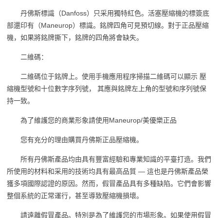
丹佛斯標識（Danfoss）只采用獨特紅色。活塞壓縮機的標簽底
部還印有（Maneurop）標識。銘牌四角可見預切線。對于正品壓縮
機，如果將銘牌撕下，銘牌的四角將會缺失。
二維碼：
二維碼位于銘牌上。使用手機應用程序掃描二維碼可以顯示 壓
縮機型號和十位數字序列號， 其應與銘牌左上角的型號和序列號保
持一致。
為了維護您的商業形象請使用Maneurop/美優樂正品
您有充分的理由購買丹佛斯正品壓縮機。
所有丹佛斯產品均由具有豐富經驗和專業知識的平臺打造。我們
所使用的材料和采用的技術均具有最高品質 — 這也是丹佛斯產品榮
獲多項國際認證的原因。然而，假冒產品具有多種缺陷。它們會影響
整個系統的正常運行，甚至導致壓縮機損壞。
請遠離假冒產品。特別是為了維護您的市場形象。如果使用假冒