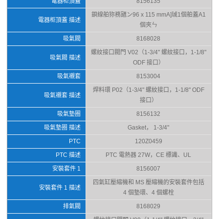
電器柜頂蓋
8156135
鋇線舶狝務甅ン96 x 115 mmA]珹1個舶蓋A1
電器柜頂蓋 描述
個夾ㄣ
吸氣閥
8168028
螺紋接口閥門 V02（1-3/4" 螺紋接口，1-1/8"
吸氣閥 描述
ODF 接口）
吸氣襯套
8153004
焊料環 P02（1-3/4" 螺紋接口，1-1/8" ODF
吸氣襯套 描述
接口）
吸氣墊圈
8156132
吸氣墊圈 描述
Gasket， 1-3/4"
PTC
120Z0459
PTC 描述
PTC 電熱器 27W，CE 標識、UL
安裝套件 1
8156007
四氣缸壓縮機和 MS 壓縮機的安裝套件包括
安裝套件 1 描述
4 個墊環、4 個螺栓
排氣閥
8168029