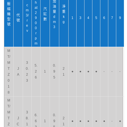
加
h
壓
c
油
凈
at
縮
汽
m
量
重
2
機
缸
代
3/
d
k
9
1
3
4
5
6
7
9
型
數
號
r
m
g
0
號
e
3
0
v
r
p
m
M
T/
M
3
5.
0.
T
J
0.
2
2
1
9
●
●
●
●
-
-
-
Z
A
2
1
6
5
0
3
1
8
M
T/
M
3
6.
0.
T
J
8.
2
6
1
9
●
●
●
●
●
-
●
Z
C
1
1