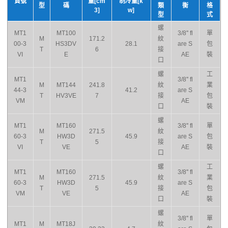
貨號
量[cm
制冷量[k
型
碼
類
衡
格
3]
w]
型
式
螺
MT1
MT100
3/8'' fl
單
M
171.2
紋
00-3
HS3DV
28.1
are S
包
T
6
接
VI
E
AE
裝
口
螺
工
MT1
3/8'' fl
M
MT144
241.8
紋
業
44-3
41.2
are S
T
HV3VE
7
接
包
VM
AE
口
裝
螺
MT1
MT160
3/8'' fl
單
M
271.5
紋
60-3
HW3D
45.9
are S
包
T
5
接
VI
VE
AE
裝
口
螺
工
MT1
MT160
3/8'' fl
M
271.5
紋
業
60-3
HW3D
45.9
are S
T
5
接
包
VM
VE
AE
口
裝
螺
3/8'' fl
單
MT1
M
MT18J
紋