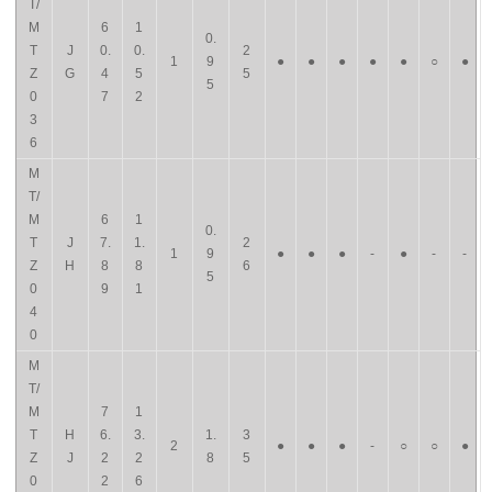
T/
M
6
1
0.
T
J
0.
0.
2
1
9
●
●
●
●
●
○
●
Z
G
4
5
5
5
0
7
2
3
6
M
T/
M
6
1
0.
T
J
7.
1.
2
1
9
●
●
●
-
●
-
-
Z
H
8
8
6
5
0
9
1
4
0
M
T/
M
7
1
T
H
6.
3.
1.
3
2
●
●
●
-
○
○
●
Z
J
2
2
8
5
0
2
6