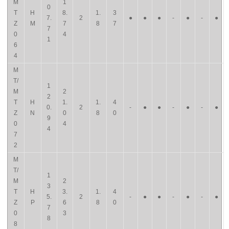
M
1
0
T
H
8.
1.
3
7.
2
●
●
●
-
●
-
●
Z
M
7
8
7
7
0
4
1
6
4
M
T/
1
M
2
2
T
H
1.
1.
4
0.
2
-
●
●
-
●
-
●
Z
N
0
8
0
9
0
4
4
7
2
M
T/
1
M
2
3
T
H
3.
1.
4
5.
2
-
●
●
-
●
-
●
Z
P
6
8
0
7
0
3
8
8