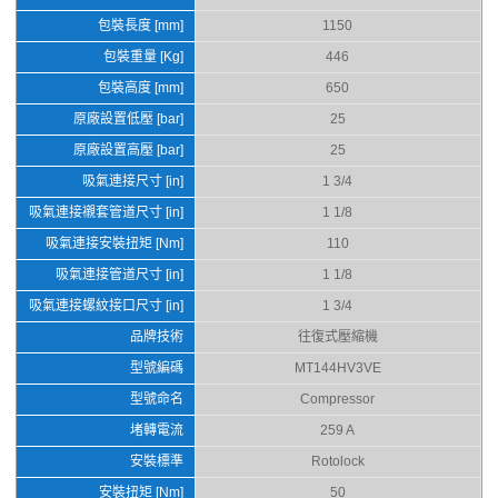
包裝長度 [mm]
1150
包裝重量 [Kg]
446
包裝高度 [mm]
650
原廠設置低壓 [bar]
25
原廠設置高壓 [bar]
25
吸氣連接尺寸 [in]
1 3/4
吸氣連接襯套管道尺寸 [in]
1 1/8
吸氣連接安裝扭矩 [Nm]
110
吸氣連接管道尺寸 [in]
1 1/8
吸氣連接螺紋接口尺寸 [in]
1 3/4
品牌技術
往復式壓縮機
型號編碼
MT144HV3VE
型號命名
Compressor
堵轉電流
259 A
安裝標準
Rotolock
安裝扭矩 [Nm]
50