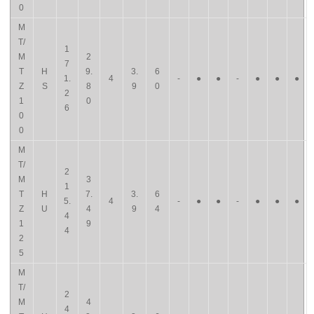
0
M
T/
1
M
2
7
T
H
9.
3.
6
1.
4
-
●
●
-
●
●
●
Z
S
8
9
0
2
1
0
6
0
0
M
T/
2
M
3
1
T
H
7.
3.
6
5.
4
-
●
●
-
●
●
●
Z
U
4
9
4
4
1
9
4
2
5
M
T/
2
M
4
4