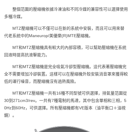
整個范圍的壓縮機依據冷凍油和不同冷媒的兼容性可以選擇使用
多種冷媒。
MTZ壓縮機可以不僅可以在新的系統中安裝，而且可以用來替
代老系統中的Maneurop/美優樂(R)MTE壓縮機。
MT和MTZ壓縮機具有較大的內部容積，可以幫助壓縮機在系統
回液時提高抗液擊能力。
MT和MTZ壓縮機是完全吸氣冷卻型壓縮機。這代表著壓縮機完
全不需要增加冷卻裝置。這樣可以在壓縮機外殼安裝消音罩來獲得較
低的運行噪音，而壓縮機沒有過熱風險。
MT和MTZ壓縮機一共有16種不同型號可供選擇，排氣量范圍從
30到271cm3/rev。一共有7種電制的馬達，其中包含單相和三相，5
0Hz到60Hz，可供選擇。所有壓縮機都有VE版本（油平衡口＋油視
鏡）。