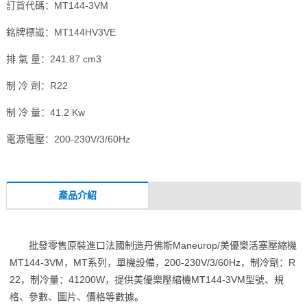
訂貨代碼：MT144-3VM
銘牌標識：MT144HV3VE
排 氣 量：241.87 cm3
制 冷 劑：R22
制 冷 量：41.2 Kw
電源電壓：200-230V/3/60Hz
產品介紹
批發零售原裝進口法國制造丹佛斯Maneurop/美優樂活塞壓縮機
MT144-3VM，MT系列，單機設備，200-230V/3/60Hz，制冷劑：R
22，制冷量：41200W，提供美優樂壓縮機MT144-3VM型號、規
格、參數、圖片、價格等數據。