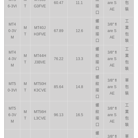
60.47
11.1
are S
包
6-3VI
T
G3FVE
接
AE
裝
口
螺
工
MT4
3/8'' fl
M
MT40J
紋
業
0-3V
67.89
12.6
are S
T
H3FVE
接
包
M
AE
口
裝
螺
工
MT4
3/8'' fl
M
MT44H
紋
業
4-3V
76.22
13.3
are S
T
J3BVE
接
包
M
AE
口
裝
螺
3/8'' fl
單
MT5
M
MT50H
紋
85.64
14.8
are S
包
0-3VI
T
K3CVE
接
AE
裝
口
螺
工
MT5
3/8'' fl
M
MT56H
紋
業
6-3V
96.13
16.5
are S
T
L3CVE
接
包
M
AE
口
裝
螺
3/8'' fl
單