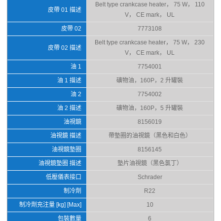
Belt type crankcase heater， 75 W， 110
皮帶 01 描述
V， CE mark， UL
皮帶 02
7773108
Belt type crankcase heater， 75 W， 230
皮帶 02 描述
V， CE mark， UL
油 1
7754001
油 1 描述
礦物油，160P，2 升罐裝
油 2
7754002
油 2 描述
礦物油，160P，5 升罐裝
油視鏡
8156019
油視鏡 描述
帶墊圈的油視鏡（黑色和白色）
油視鏡墊圈
8156145
油視鏡墊圈 描述
墊片油視鏡（黑色氯丁）
低壓儀表接口
Schrader
制冷劑
R22
制冷劑充注量 [kg] [Max]
10
包裝數量
6