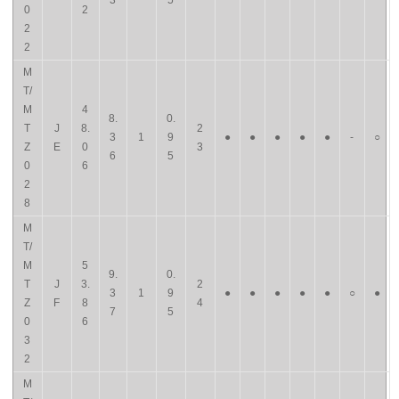
3
5
0
2
2
2
M
T/
M
4
8.
0.
T
J
8.
2
3
1
9
●
●
●
●
●
-
○
Z
E
0
3
6
5
0
6
2
8
M
T/
M
5
9.
0.
T
J
3.
2
3
1
9
●
●
●
●
●
○
●
Z
F
8
4
7
5
0
6
3
2
M