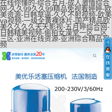
在线你懂的-综合五月-成人激情综合
网-久久99久久99精品免视看婷婷-欧
美资源-日韩草逼-久久不射视频-欧美
va视频-一级全黄裸体片-国产精品欧
美久久久久天天影视-五月婷综合网-
日韩精美视频-偷拍女澡堂一区二区
三区-亚洲在线资源-亚洲综合精品视
频