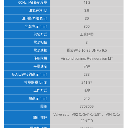
60Hz下名義制冷量
41.2
油氣充注 [L]
3.9
油均衡力矩 [Nm]
30
包裝寬度 [mm]
800
包裝方式
工業包裝
電源相位
3
電源連接
螺旋連接 10-32 UNF x 9.5
使用階段
Air conditioning; Refrigeration MT
平臺速度
定速
吸入口連接的高度 [mm]
233
排量體積 [cm3]
241.87
工作方式
活塞
總高度 [mm]
540
閥組
7703009
Valve set， V02 (1-3/4"~1-1/8")， V04 (1-1/
閥組 描述
4"~3/4")