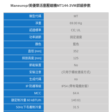
Maneurop/美優樂活塞壓縮機MT144-3VM詳細參數
類型代碼
MT
凈重
69.00 Kg
認證標準
CE; UL
功率調節
固定速度
顏色
藍色
直徑 [mm]
352
排放高度 [mm]
125
節能裝置
No
安裝注意
(只用于螺紋連接方式)
生成代碼
no
IP 防護等級
IP54 (帶有電纜封套）
MCC
64 A
額定制冷量 60 kBTU/h
140.61
50Hz下名義制冷量
31.5