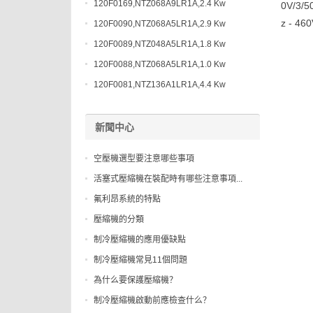
120F0169,NTZ068A9LR1A,2.4 Kw
0V/3
z - 46
120F0090,NTZ068A5LR1A,2.9 Kw
120F0089,NTZ048A5LR1A,1.8 Kw
120F0088,NTZ068A5LR1A,1.0 Kw
120F0081,NTZ136A1LR1A,4.4 Kw
新聞中心
空壓機選型要注意哪些事項
活塞式壓縮機在裝配時有哪些注意事項...
氟利昂系統的特點
壓縮機的分類
制冷壓縮機的應用優缺點
制冷壓縮機常見11個問題
為什么要保護壓縮機？
制冷壓縮機啟動前應檢查什么？