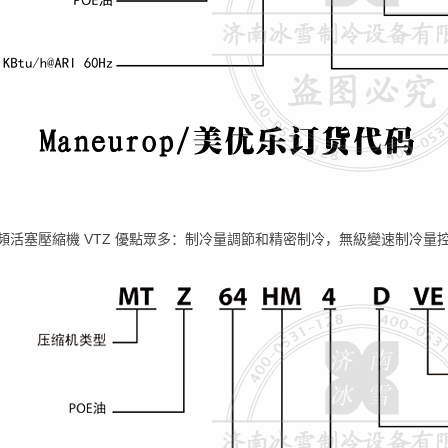
頻活塞壓縮機 VTZ 優點眾多：制冷量調節和精密制冷，無級變速制冷