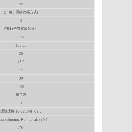
No
(只用于螺紋連接方式)
D
IP54 (帶有電纜封套）
36 A
156.66
35
45.9
3.9
30
400
單包裝
3
螺旋連接 10-32 UNF x 9.5
 conditioning; Refrigeration MT
定速