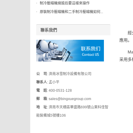
制冷壓縮機燒毀后要這樣來操作
原裝制冷壓縮機和二手制冷壓縮機如何...
聯系我們
經
應用。
M
采用多種
公 司
: 濟南冰雪制冷設備有限公司
聯系人
: 孟小平
電 話
: 400-0531-128
郵 箱
: sales@bingxuegroup.com
地 址
: 濟南市天橋區華盛路699號山東科佳智
能裝備城5號樓106