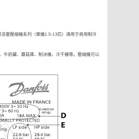
美優樂活塞壓縮機系列（單機1.5-13匹）適用于商用制冷
，如冷庫、牛奶罐、蘑菇庫、制冰機、冷干機等。壓縮機可以