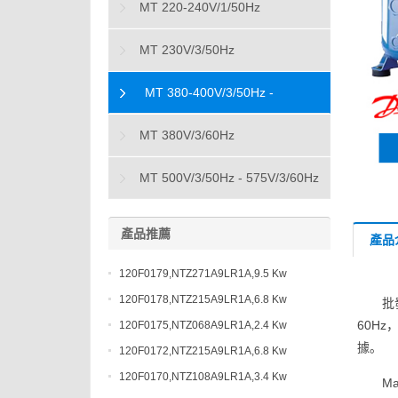
MT 220-240V/1/50Hz
MT 230V/3/50Hz
MT 380-400V/3/50Hz -
460V/3/60Hz
MT 380V/3/60Hz
MT 500V/3/50Hz - 575V/3/60Hz
產品推薦
產品
120F0179,NTZ271A9LR1A,9.5 Kw
120F0178,NTZ215A9LR1A,6.8 Kw
批
60Hz
120F0175,NTZ068A9LR1A,2.4 Kw
據。
120F0172,NTZ215A9LR1A,6.8 Kw
120F0170,NTZ108A9LR1A,3.4 Kw
M