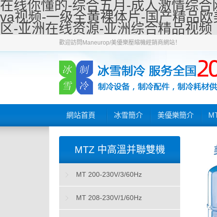
在线你懂的-综合五月-成人激情综合网
va视频-一级全黄裸体片-国产精品
区-亚洲在线资源-亚洲综合精品视频
歡迎訪問Maneurop/美優樂壓縮機經銷商網站！
網站首頁
冰雪簡介
美優樂簡介
M
MTZ 中高溫并聯雙機
MT 200-230V/3/60Hz
MT 208-230V/1/60Hz