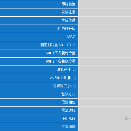
節能裝置
安裝注意
生成代碼
IP 防護等級
MCC
額定制冷量 60 kBTU/h
50Hz下名義制冷量
60Hz下名義制冷量
油氣充注 [L]
油均衡力矩 [Nm]
包裝寬度 [mm]
包裝方式
電源相位
電源連接
使用階段
Air
平臺速度