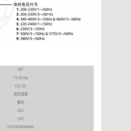
MT
71.00 Kg
CE; UL
固定速度
藍色
352
125
5702428839860