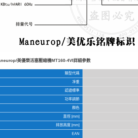
aneurop/美優樂活塞壓縮機MT160-4VI詳細參數
類型代碼
凈重
認證標準
功率調節
顏色
直徑 [mm]
排放高度 [mm]
EAN