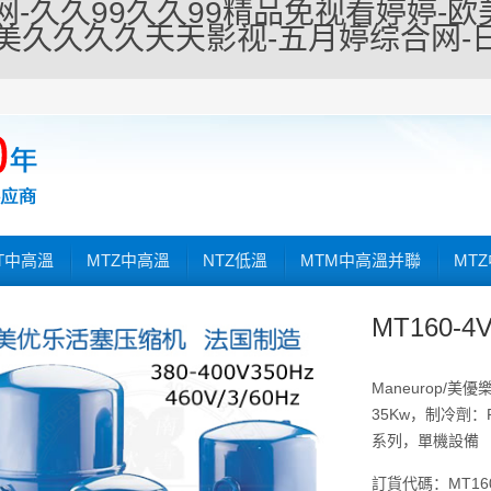
-久久99久久99精品免视看婷婷-欧
欧美久久久久天天影视-五月婷综合网
T中高溫
MTZ中高溫
NTZ低溫
MTM中高溫并聯
MT
MT160-4
Maneurop/美優
35Kw，制冷劑：R2
系列，單機設備
訂貨代碼：MT160