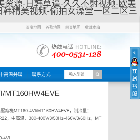
美资源-日韩草逼-久久不射视频-欧美
-日韩精美视频-偷拍女澡堂一区二区三
百度地圖
谷歌地圖
網頁地圖
收藏本站
Z中高溫并聯
聯系方式
VI/MT160HW4EVE
樂壓縮機MT160-4VI/MT160HW4EVE，制冷量：
2，中高溫，380-400V/3/50Hz-460V/3/60Hz，MT
-4VI